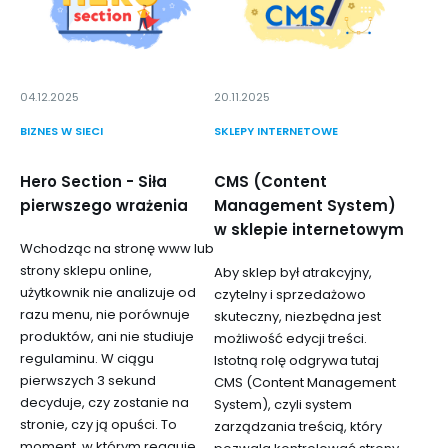
04.12.2025
20.11.2025
BIZNES W SIECI
SKLEPY INTERNETOWE
Hero Section - Siła
CMS (Content
pierwszego wrażenia
Management System)
w sklepie internetowym
Wchodząc na stronę www lub
strony sklepu online,
Aby sklep był atrakcyjny,
użytkownik nie analizuje od
czytelny i sprzedażowo
razu menu, nie porównuje
skuteczny, niezbędna jest
produktów, ani nie studiuje
możliwość edycji treści.
regulaminu. W ciągu
Istotną rolę odgrywa tutaj
pierwszych 3 sekund
CMS (Content Management
decyduje, czy zostanie na
System), czyli system
stronie, czy ją opuści. To
zarządzania treścią, który
moment, w którym reaguje