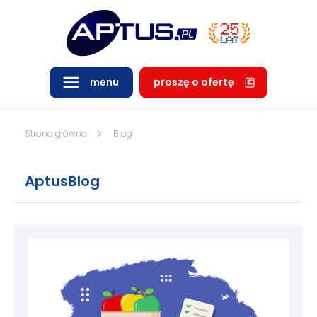
proszę o ofertę
menu
Strona główna
Blog
AptusBlog