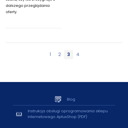
dalszego przeglądania
oferty.
1
2
3
4
Blog
Instrukcja obsługi oprogramowania sklepu
internetowego AptusShop (PDF)