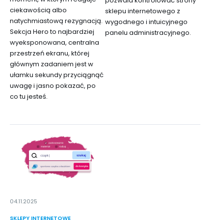
pozwala kontrolować strony
ciekawością albo
sklepu internetowego z
natychmiastową rezygnacją.
wygodnego i intuicyjnego
Sekcja Hero to najbardziej
panelu administracyjnego.
wyeksponowana, centralna
przestrzeń ekranu, której
głównym zadaniem jest w
ułamku sekundy przyciągnąć
uwagę i jasno pokazać, po
co tu jesteś.
04.11.2025
SKLEPY INTERNETOWE