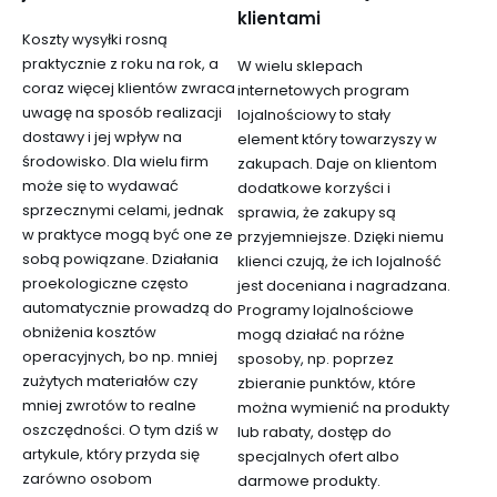
klientami
Koszty wysyłki rosną
praktycznie z roku na rok, a
W wielu sklepach
coraz więcej klientów zwraca
internetowych program
uwagę na sposób realizacji
lojalnościowy to stały
dostawy i jej wpływ na
element który towarzyszy w
środowisko. Dla wielu firm
zakupach. Daje on klientom
może się to wydawać
dodatkowe korzyści i
sprzecznymi celami, jednak
sprawia, że zakupy są
w praktyce mogą być one ze
przyjemniejsze. Dzięki niemu
sobą powiązane. Działania
klienci czują, że ich lojalność
proekologiczne często
jest doceniana i nagradzana.
automatycznie prowadzą do
Programy lojalnościowe
obniżenia kosztów
mogą działać na różne
operacyjnych, bo np. mniej
sposoby, np. poprzez
zużytych materiałów czy
zbieranie punktów, które
mniej zwrotów to realne
można wymienić na produkty
oszczędności. O tym dziś w
lub rabaty, dostęp do
artykule, który przyda się
specjalnych ofert albo
zarówno osobom
darmowe produkty.