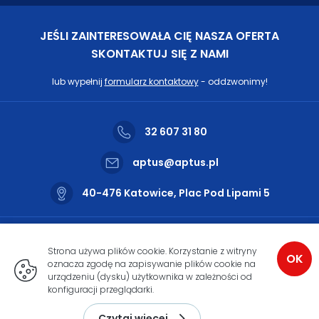
JEŚLI ZAINTERESOWAŁA CIĘ NASZA OFERTA
SKONTAKTUJ SIĘ Z NAMI
lub wypełnij
formularz kontaktowy
- oddzwonimy!
32 607 31 80
aptus@aptus.pl
40-476 Katowice, Plac Pod Lipami 5
Nasze biuro czynne jest od
poniedziałku do piątku w godzinach
Strona używa plików cookie. Korzystanie z witryny
OK
od 9:00 do 17:00
oznacza zgodę na zapisywanie plików cookie na
urządzeniu (dysku) użytkownika w zależności od
konfiguracji przeglądarki.
Copyright 2026
Aptus.pl
Czytaj więcej