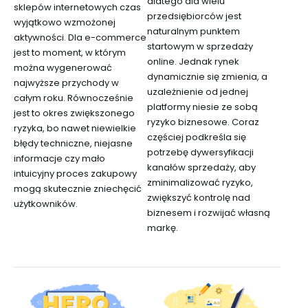
dlatego dla wielu
sklepów internetowych czas
przedsiębiorców jest
wyjątkowo wzmożonej
naturalnym punktem
aktywności. Dla e-commerce
startowym w sprzedaży
jest to moment, w którym
online. Jednak rynek
można wygenerować
dynamicznie się zmienia, a
najwyższe przychody w
uzależnienie od jednej
całym roku. Równocześnie
platformy niesie ze sobą
jest to okres zwiększonego
ryzyko biznesowe. Coraz
ryzyka, bo nawet niewielkie
częściej podkreśla się
błędy techniczne, niejasne
potrzebę dywersyfikacji
informacje czy mało
kanałów sprzedaży, aby
intuicyjny proces zakupowy
zminimalizować ryzyko,
mogą skutecznie zniechęcić
zwiększyć kontrolę nad
użytkowników.
biznesem i rozwijać własną
markę.