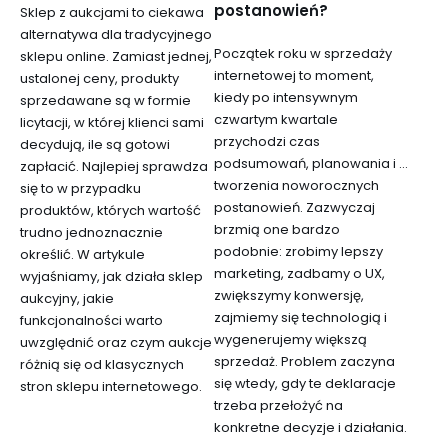
postanowień?
Sklep z aukcjami to ciekawa
alternatywa dla tradycyjnego
Początek roku w sprzedaży
sklepu online. Zamiast jednej,
internetowej to moment,
ustalonej ceny, produkty
kiedy po intensywnym
sprzedawane są w formie
czwartym kwartale
licytacji, w której klienci sami
przychodzi czas
decydują, ile są gotowi
podsumowań, planowania i …
zapłacić. Najlepiej sprawdza
tworzenia noworocznych
się to w przypadku
postanowień. Zazwyczaj
produktów, których wartość
brzmią one bardzo
trudno jednoznacznie
podobnie: zrobimy lepszy
określić. W artykule
marketing, zadbamy o UX,
wyjaśniamy, jak działa sklep
zwiększymy konwersję,
aukcyjny, jakie
zajmiemy się technologią i
funkcjonalności warto
wygenerujemy większą
uwzględnić oraz czym aukcje
sprzedaż. Problem zaczyna
różnią się od klasycznych
się wtedy, gdy te deklaracje
stron sklepu internetowego.
trzeba przełożyć na
konkretne decyzje i działania.