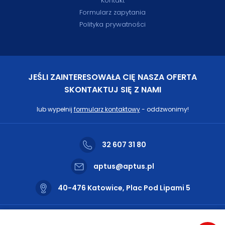
Kontakt
Formularz zapytania
Polityka prywatności
JEŚLI ZAINTERESOWAŁA CIĘ NASZA OFERTA
SKONTAKTUJ SIĘ Z NAMI
lub wypełnij
formularz kontaktowy
- oddzwonimy!
32 607 31 80
aptus@aptus.pl
40-476 Katowice, Plac Pod Lipami 5
Nasze biuro czynne jest od