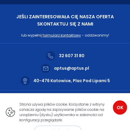
JEŚLI ZAINTERESOWAŁA CIĘ NASZA OFERTA
SKONTAKTUJ SIĘ Z NAMI
lub wypełnij
formularz kontaktowy
- oddzwonimy!
32 607 31 80
aptus@aptus.pl
40-476 Katowice, Plac Pod Lipami 5
Nasze biuro czynne jest od
poniedziałku do piątku w godzinach
Strona używa plików cookie. Korzystanie z witryny
OK
od 9:00 do 17:00
oznacza zgodę na zapisywanie plików cookie na
urządzeniu (dysku) użytkownika w zależności od
konfiguracji przeglądarki.
Copyright 2026
Aptus.pl